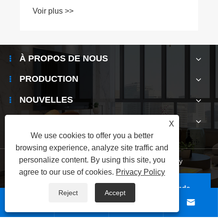
когерентной связи
Voir plus >>
À PROPOS DE NOUS
PRODUCTION
NOUVELLES
CONTACTEZ-NOUS
X
We use cookies to offer you a better
browsing experience, analyze site traffic and
personalize content. By using this site, you
Links
|
Sitemap
|
RSS
|
XML
|
Privacy Policy
agree to our use of cookies.
Privacy Policy
Copyright © 2025 Shenzhen Electronic Hunsinda
Reject
Accept
Electronic Technology Company Tous droits sont




protégés.