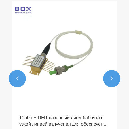


1550 нм DFB-лазерный диод-бабочка с
узкой линией излучения для обеспечения