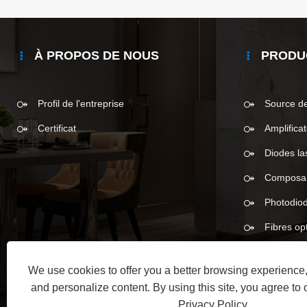
À PROPOS DE NOUS
PRODU
Profil de l'entreprise
Source de
Certificat
Amplificat
Diodes la
Composant
Photodio
Fibres op
We use cookies to offer you a better browsing experience, 
and personalize content. By using this site, you agree to 
Privacy Policy