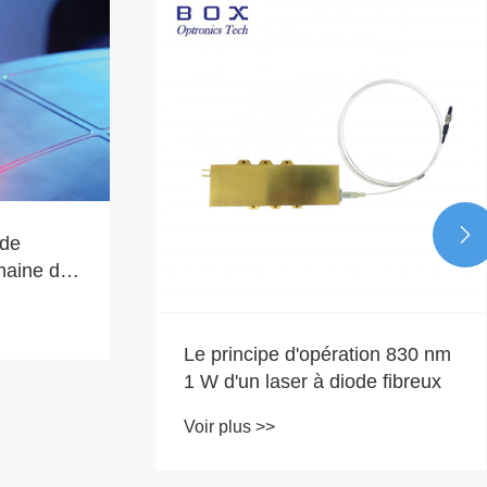

on 830 nm
Comment une source
 fibreux
lumineuse DFB contribue-t-elle
à réduire la consommation
Voir plus >>
d’énergie dans les grandes
installations ?