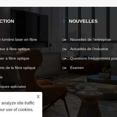
CTION
NOUVELLES
 lumière laser en fibre
Nouvelles de l'entreprise
eur à fibre optique
Actualités de l'industrie
ser à fibre optique
Questions fréquemment po
s de la fibre optique
Examen
de
tiques spéciales
X
analyze site traffic
our use of cookies.