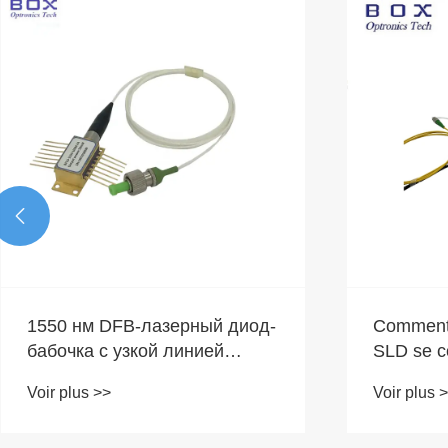

Progrès 
recherch
pompage 
Voir plus 
Comment la source lumineuse
SLD se comporte-t-elle dans
des conditions de température
Voir plus >>
et de vibrations élevées ?