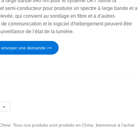
 à large bande 840 nm pour le système OKT utilise la
od semi-conducteur pour produire un spectre à large bande et a
élevée, qui convient au sondage en fibre et à d'autres
ce de communication et le logiciel d'hébergement peuvent être
 surveillance de l'état de la lumière.
envoyer une demande >>
»
Chine. Tous nos produits sont produits en Chine, bienvenue à l'achat