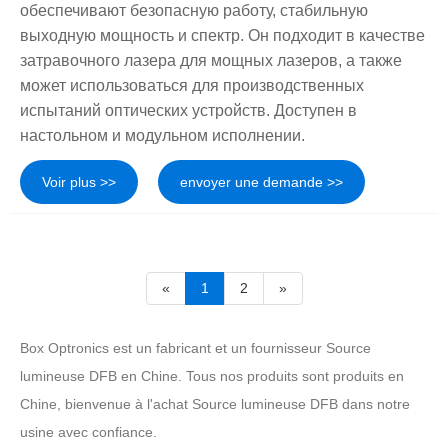
обеспечивают безопасную работу, стабильную
выходную мощность и спектр. Он подходит в качестве
затравочного лазера для мощных лазеров, а также
может использоваться для производственных
испытаний оптических устройств. Доступен в
настольном и модульном исполнении.
Voir plus >>
envoyer une demande >>
«
1
2
»
Box Optronics est un fabricant et un fournisseur Source
lumineuse DFB en Chine. Tous nos produits sont produits en
Chine, bienvenue à l'achat Source lumineuse DFB dans notre
usine avec confiance.