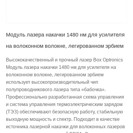
Модуль лазера накачки 1480 нм для усилителя
на волоконном волокне, легированном эрбием
Высококачественный и прочный лазер Box Optronics
Модуль лазера накачки 1480 нм для усилителя на
волоконном волокне, легированном эрбием
использует высокопроизводительный чип
полупроводникового лазера типа «бабочка».
Профессионально разработанная схема управления
и система управления термоэлектрическим зарядом
(ТЭЗ) обеспечивают безопасную работу, стабильную
выходную мощность и спектр. Подходит в качестве
источника лазерной накачки для волоконных лазеров