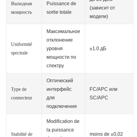
Выходная
Puissance de
(зависит от
мощность
sortie totale
модели)
Максимальное
отклонение
Uniformité
уровня
±1.0 дБ
spectrale
мощности по
спектру
Оптический
Type de
интерфейс
FC/APC или
connecteur
для
SC/APC
подключения
Modification de
la puissance
Stabilité de
moins de ±0,02