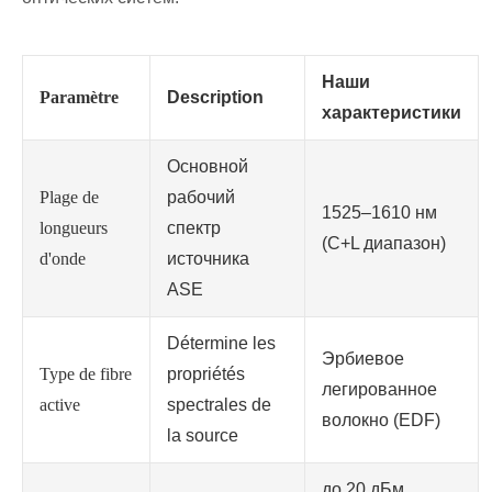
Наши
Paramètre
Description
характеристики
Основной
Plage de
рабочий
1525–1610 нм
longueurs
спектр
(C+L диапазон)
d'onde
источника
ASE
Détermine les
Эрбиевое
Type de fibre
propriétés
легированное
active
spectrales de
волокно (EDF)
la source
до 20 дБм