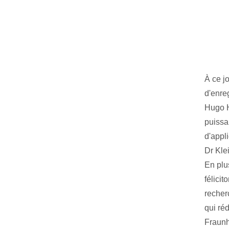
À ce j
d'enre
Hugo H
puissa
d'appl
Dr Kle
En plu
félici
recher
qui ré
Fraunh