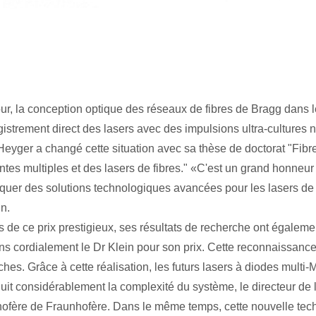
our, la conception optique des réseaux de fibres de Bragg dans 
gistrement direct des lasers avec des impulsions ultra-cultures
eyger a changé cette situation avec sa thèse de doctorat "Fibre
ntes multiples et des lasers de fibres." «C'est un grand honneur
iquer des solutions technologiques avancées pour les lasers de 
in.
s de ce prix prestigieux, ses résultats de recherche ont égalem
tons cordialement le Dr Klein pour son prix. Cette reconnaissance
ches. Grâce à cette réalisation, les futurs lasers à diodes mul
duit considérablement la complexité du système, le directeur de
ofère de Fraunhofère. Dans le même temps, cette nouvelle technol