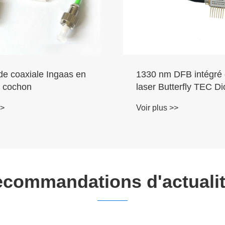
teur amplificateur
Модуль лазера нака
e Erbiev C + L de la
нм для усилителя на
28 ~ 1603 nm
волоконном волокне
>>
Voir plus >>
легированном эрбие
commandations d'actuali