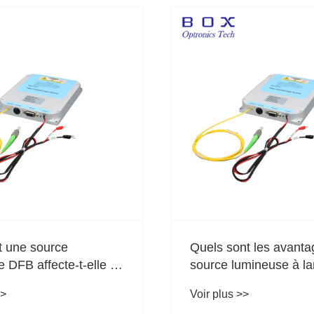
ie des fibres
Différence entre les l
ées-sondages optiques
d'onde de pompe de 
1 480 nm
>>
Voir plus >>