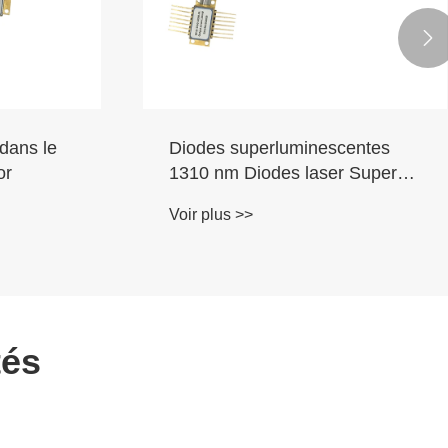

чки 1480
Photodiode coaxiale Ingaas en
queue de cochon
,
Voir plus >>
м
tés