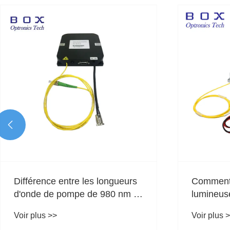

Faring laser avec modéré
Technolog
modéré avec erbium
distribu
Voir plus >>
Voir plus 