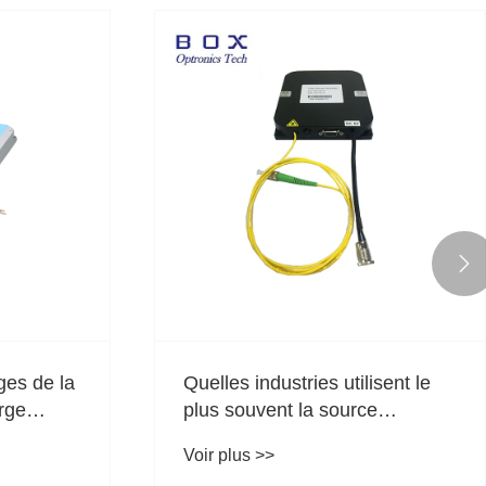

ongueurs
Comment une source
980 nm et
lumineuse DFB affecte-t-elle la
précision des capteurs
Voir plus >>
optiques ?