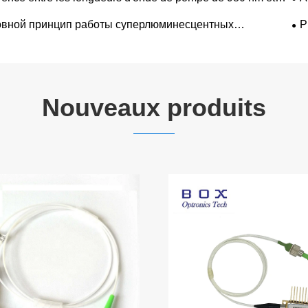
 nm
вной принцип работы суперлюминесцентных
P
роводниковых светодиодных лазеров
Nouveaux produits