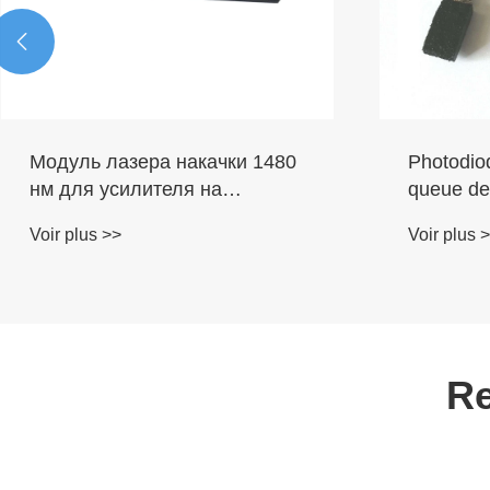

Sources de lumière à large
Amplifica
bande SLD 1310 nm pour les
avec fibr
systèmes OKT
plage 15
Voir plus >>
Voir plus 
Re