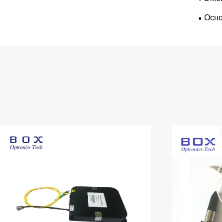
1 480
Осно
полуп