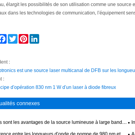
au, élargit les possibilités de son utilisation comme une source
aux dans les technologies de communication, l'équipement sensor
hare
Facebook
Twitter
Pinterest
LinkedIn
ent :
tronics est une source laser multicanal de DFB sur les long
t :
ncipe d'opération 830 nm 1 W d'un laser à diode fibreux
ualités connexes
s sont les avantages de la source lumineuse à large bande
I
r rapport aux sources conventionnelles ?
érence entre les longueurs d'onde de pompe de 980 nm et
А