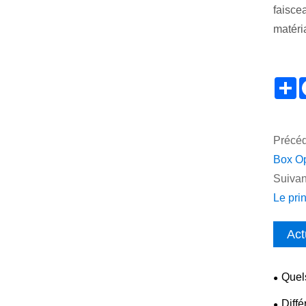
faisce
matéri
S
Précéd
Box Op
Suivan
Le pri
Act
Quel
ASE pa
Diff