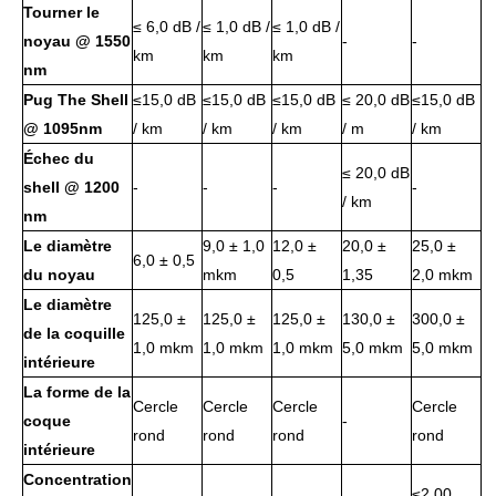
Tourner le
≤ 6,0 dB /
≤ 1,0 dB /
≤ 1,0 dB /
noyau @ 1550
-
-
km
km
km
nm
Pug The Shell
≤15,0 dB
≤15,0 dB
≤15,0 dB
≤ 20,0 dB
≤15,0 dB
@ 1095nm
/ km
/ km
/ km
/ m
/ km
Échec du
≤ 20,0 dB
shell @ 1200
-
-
-
-
/ km
nm
Le diamètre
9,0 ± 1,0
12,0 ±
20,0 ±
25,0 ±
6,0 ± 0,5
du noyau
mkm
0,5
1,35
2,0 mkm
Le diamètre
125,0 ±
125,0 ±
125,0 ±
130,0 ±
300,0 ±
de la coquille
1,0 mkm
1,0 mkm
1,0 mkm
5,0 mkm
5,0 mkm
intérieure
La forme de la
Cercle
Cercle
Cercle
Cercle
coque
-
rond
rond
rond
rond
intérieure
Concentration
≤2,00