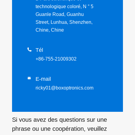
technologique coloré, N ° 5
Guanle Road, Guanhu
Street, Lunhua, Shenzhen,
Chine, Chine

Tél
+86-755-21009302
E-mail

ricky01@boxoptronics.com
Si vous avez des questions sur une
phrase ou une coopération, veuillez