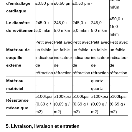
d'emballage
≤0,50 μm
≤0,50 μm
≤0,50 μm
-
mKm
cardiaque
450,0 ±
Le diamètre
245,0 ±
245,0 ±
245,0 ±
245,0 ±
15,0
du revêtement
5,0 mkm
5,0 mkm
5,0 mkm
5,0 mkm
mkm
Petit avec
Petit avec
Petit avec
Petit avec
Petit avec
Matériau de
un faible
un faible
un faible
un faible
un faible
coquille
indicateur
indicateur
indicateur
indicateur
indicateur
externe
de
de
de
de
de
réfraction
réfraction
réfraction
réfraction
réfraction
Matériau
quartz
-
-
-
-
matriciel
quartz
≥100kpsi
≥100kpsi
≥100kpsi
≥100kpsi
≥100kpsi
Résistance
(0,69 g /
(0,69 g /
(0,69 g /
(0,69 g /
(0,69 g /
mécanique
m2)
m2)
m2)
m2)
m2)
5. Livraison, livraison et entretien