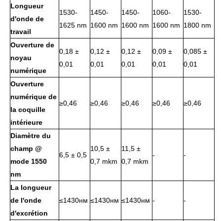
pièce:
Longueur
1530-
1450-
1450-
1060-
1530-
d'onde de
1625 nm
1600 nm
1600 nm
1600 nm
1800 nm
travail
Ouverture de
0,18 ±
0,12 ±
0,12 ±
0,09 ±
0,085 ±
noyau
0,01
0,01
0,01
0,01
0,01
numérique
Ouverture
numérique de
≥0,46
≥0,46
≥0,46
≥0,46
≥0,46
la coquille
intérieure
Diamètre du
champ @
10,5 ±
11,5 ±
6,5 ± 0,5
-
-
mode 1550
0,7 mkm
0,7 mkm
nm
La longueur
de l'onde
≤1430нм
≤1430нм
≤1430нм
-
-
d'excrétion