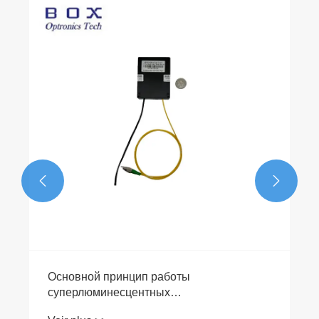


Основной принцип работы
суперлюминесцентных
полупроводниковых светодиодных