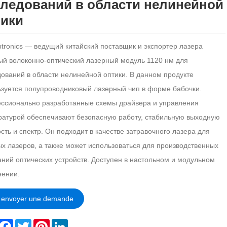
ледований в области нелинейной
тики
tronics — ведущий китайский поставщик и экспортер лазера
й волоконно-оптический лазерный модуль 1120 нм для
ований в области нелинейной оптики. В данном продукте
зуется полупроводниковый лазерный чип в форме бабочки.
ссионально разработанные схемы драйвера и управления
ратурой обеспечивают безопасную работу, стабильную выходную
ть и спектр. Он подходит в качестве затравочного лазера для
 лазеров, а также может использоваться для производственных
ний оптических устройств. Доступен в настольном и модульном
нении.
envoyer une demande
hare
Facebook
Twitter
Pinterest
LinkedIn