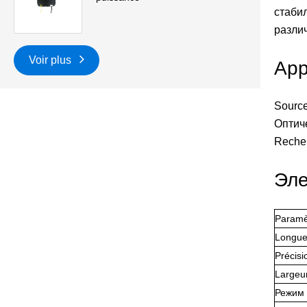
стаби
разли
Voir plus
App
Source
Оптич
Recher
Эле
Paramè
Longue
Précisi
Largeur
Режим