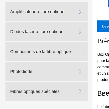

Amplificateur à fibre optique
Desc

Diodes laser à fibre optique
Brè
Composants de la fibre optique
Box Op
pour l
comman

Photodiode
et un 
produc

Fibres optiques spéciales
Вве
Le fab