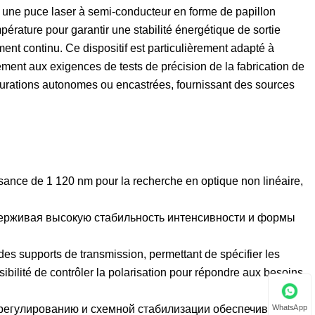
se une puce laser à semi-conducteur en forme de papillon
érature pour garantir une stabilité énergétique de sortie
nt continu. Ce dispositif est particulièrement adapté à
lement aux exigences de tests de précision de la fabrication de
igurations autonomes ou encastrées, fournissant des sources
sance de 1 120 nm pour la recherche en optique non linéaire,
ерживая высокую стабильность интенсивности и формы
des supports de transmission, permettant de spécifier les
bilité de contrôler la polarisation pour répondre aux besoins
WhatsApp
регулированию и схемной стабилизации обеспечивает