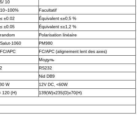
5/ 10
10~100%
Facultatif
≤ ±0.02
Équivalent ≤±0,5 %
≤ ±0.05
Équivalent ≤±1,2 %
random
Polarisation linéaire
Salut-1060
PM980
FC/APC
FC/APC (alignement lent des axes)
Модуль
32
RS232
Nid DB9
<30 W
12V DC, <60W
× 120 (H)
139(W)x235(D)x70(H)