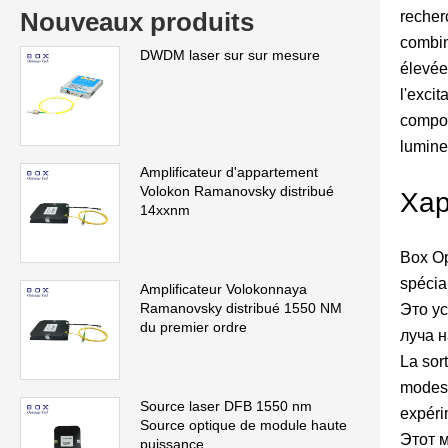
Nouveaux produits
recher
combin
DWDM laser sur sur mesure
élevée
l'exci
compos
lumine
Amplificateur d'appartement
Volokon Ramanovsky distribué
Хар
14xxnm
Box Op
spécia
Amplificateur Volokonnaya
Ramanovsky distribué 1550 NM
Это у
du premier ordre
луча 
La sor
modes 
Source laser DFB 1550 nm
expéri
Source optique de module haute
Этот 
puissance