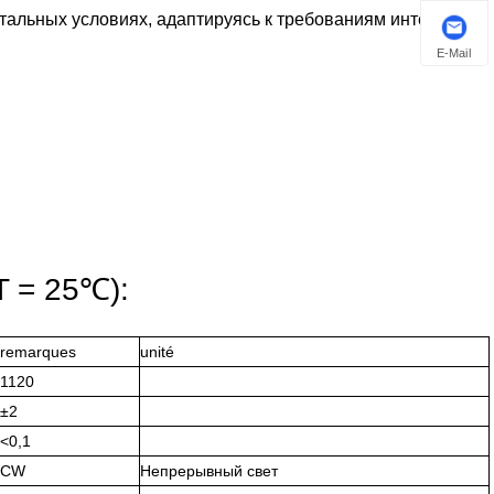
тальных условиях, адаптируясь к требованиям интеграции
E-Mail
T = 25℃):
remarques
unité
1120
±2
<0,1
CW
Непрерывный свет