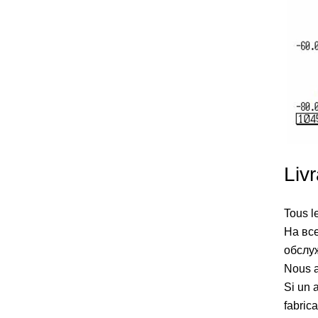
Livr
Tous l
На все
обслу
Nous a
Si un 
fabric