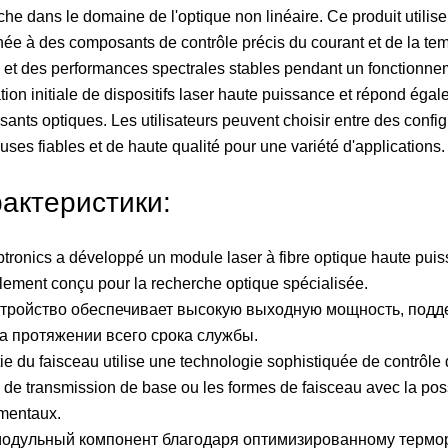
che dans le domaine de l'optique non linéaire. Ce produit utili
ée à des composants de contrôle précis du courant et de la temp
 et des performances spectrales stables pendant un fonctionneme
tation initiale de dispositifs laser haute puissance et répond éga
ants optiques. Les utilisateurs peuvent choisir entre des conf
uses fiables et de haute qualité pour une variété d'applications.
актеристики:
tronics a développé un module laser à fibre optique haute puis
lement conçu pour la recherche optique spécialisée.
стройство обеспечивает высокую выходную мощность, подд
на протяжении всего срока службы.
tie du faisceau utilise une technologie sophistiquée de contrôle 
de transmission de base ou les formes de faisceau avec la possi
mentaux.
модульный компонент благодаря оптимизированному термо