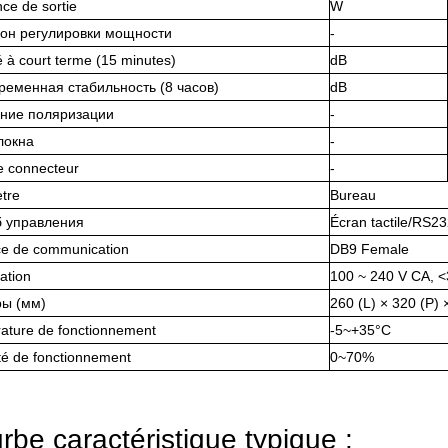
ce de sortie
W
он регулировки мощности
-
té à court terme (15 minutes)
dB
ременная стабильность (8 часов)
dB
ние поляризации
-
локна
-
e connecteur
-
tre
Bureau
 управления
Écran tactile/RS2
ace de communication
DB9 Female
ation
100 ~ 240 V CA, 
ы (мм)
260 (L) × 320 (P) 
ature de fonctionnement
-5~+35°C
té de fonctionnement
0~70%
rbe caractéristique typique :