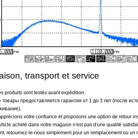
aison, transport et service
es produits sont testés avant expédition.
 товары предоставляется гарантия от 1 до 3 лет (после ист
живание).
pprécions votre confiance et proposons une option de retour insta
article acheté dans notre magasin n'est pas d'une qualité satisfa
ant, retournez-le-nous simplement pour un remplacement ou un