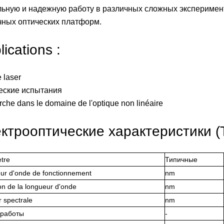
льную и надежную работу в различных сложных эксперимен
чных оптических платформ.
lications :
 laser
еские испытания
che dans le domaine de l'optique non linéaire
ктрооптические характеристики (
tre
Типичные
ur d'onde de fonctionnement
nm
on de la longueur d'onde
nm
 spectrale
nm
 работы
-