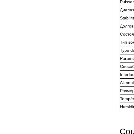
Puissan
Диапаз
Stabili
Долгов
Состоя
Тип во
Type d
Paramè
Способ
Interf
Aliment
Размер
Tempér
Humidi
Cou