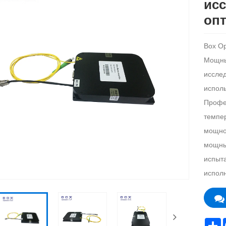
исс
оп
Box Op
Мощны
исслед
исполь
Профе
темпе
мощнос
мощных
испыта
испол
S