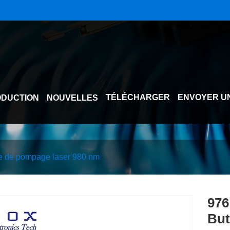
TÉLÉCHARGER
ENVOYER U
DUCTION
NOUVELLES
e de pompage laser 980 nm
976
But