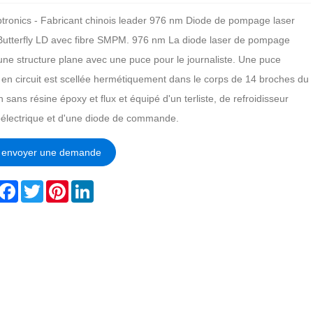
tronics - Fabricant chinois leader 976 nm Diode de pompage laser
Butterfly LD avec fibre SMPM. 976 nm La diode laser de pompage
 une structure plane avec une puce pour le journaliste. Une puce
 en circuit est scellée hermétiquement dans le corps de 14 broches du
n sans résine époxy et flux et équipé d'un terliste, de refroidisseur
électrique et d'une diode de commande.
envoyer une demande
hare
Facebook
Twitter
Pinterest
LinkedIn