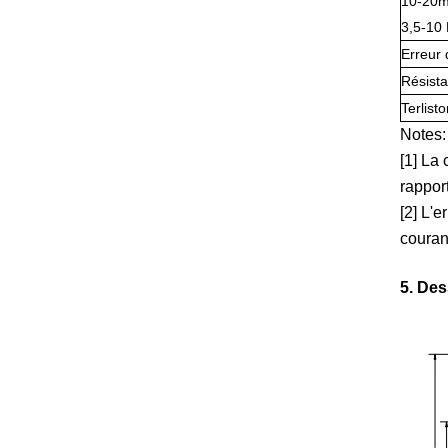
10-20
3,5-10
Erreur 
Résist
Terlist
Notes:
[1] La
rapport
[2] L'
couran
5. Des