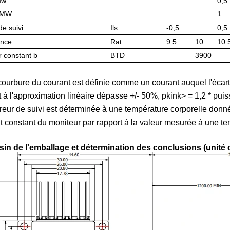
mw
0,5
 MW
1
de suivi
Ils
-0,5
0,5
ance
Rat
9.5
10
10.
or constant b
BTD
3900
 courbure du courant est définie comme un courant auquel l'écart d
 à l'approximation linéaire dépasse +/- 50%, pkink> = 1,2 * puiss
erreur de suivi est déterminée à une température corporelle donné
t constant du moniteur par rapport à la valeur mesurée à une te
sin de l'emballage et détermination des conclusions (unit