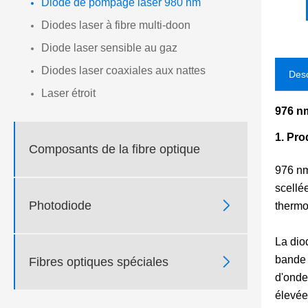
Diode de pompage laser 980 nm
Diodes laser à fibre multi-doon
Diode laser sensible au gaz
Diodes laser coaxiales aux nattes
Desc
Laser étroit
976 n
1. Pro
Composants de la fibre optique
976 nm
scellé

Photodiode
thermo
La dio
bande 

Fibres optiques spéciales
d'onde
élevée