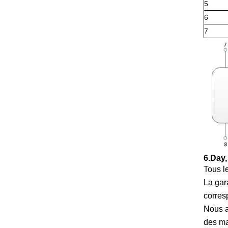
5
6
7
6.Day,
Tous le
La gar
corres
Nous a
des ma