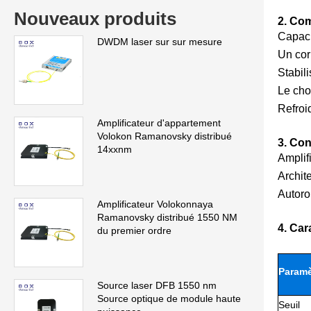
Nouveaux produits
2. Com
Capaci
DWDM laser sur sur mesure
Un cor
Stabil
Le cho
Refroi
Amplificateur d'appartement
Volokon Ramanovsky distribué
3. Co
14xxnm
Amplif
Archit
Autoro
Amplificateur Volokonnaya
Ramanovsky distribué 1550 NM
4. Car
du premier ordre
Paramè
Source laser DFB 1550 nm
Source optique de module haute
Seuil