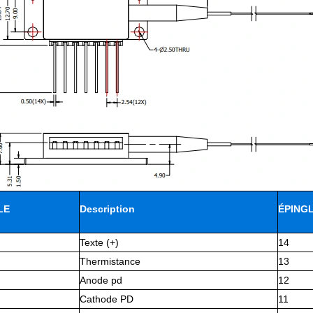
LE
Description
ÉPING
Texte (+)
14
Thermistance
13
Anode pd
12
Cathode PD
11