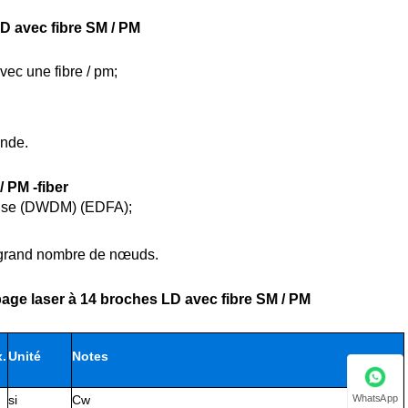
D avec fibre SM / PM
vec une fibre / pm;
ande.
 PM -fiber
 dense (DWDM) (EDFA);
ès grand nombre de nœuds.
age laser à 14 broches LD avec fibre SM / PM
.
Unité
Notes
WhatsApp
si
Cw