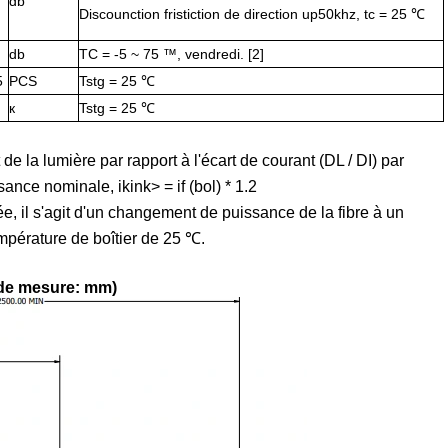
db
Discounction fristiction de direction up50khz, tc = 25 ℃
db
TC = -5 ~ 75 ™, vendredi. [2]
5
PCS
Tstg = 25 ℃
к
Tstg = 25 ℃
e la lumière par rapport à l'écart de courant (DL / DI) par
ance nominale, ikink> = if (bol) * 1.2
e, il s'agit d'un changement de puissance de la fibre à un
mpérature de boîtier de 25 ℃.
é de mesure: mm)