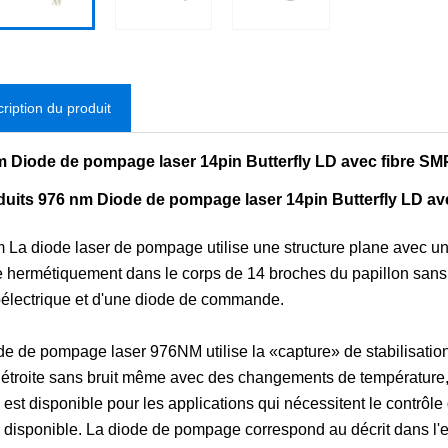
ription du produit
m Diode de pompage laser 14pin Butterfly LD avec fibre S
duits 976 nm Diode de pompage laser 14pin Butterfly LD av
 La diode laser de pompage utilise une structure plane avec une
e hermétiquement dans le corps de 14 broches du papillon sans ré
électrique et d'une diode de commande.
de de pompage laser 976NM utilise la «capture» de stabilisation
étroite sans bruit même avec des changements de température, u
 est disponible pour les applications qui nécessitent le contrôl
 disponible. La diode de pompage correspond au décrit dans l'