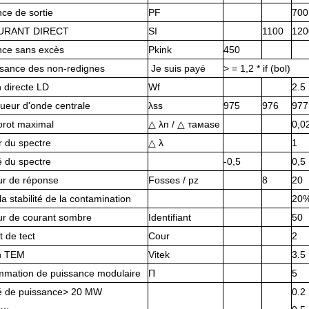
ce de sortie
PF
700
URANT DIRECT
SI
1100
120
nce sans excès
Pkink
450
ssance des non-redignes
Je suis payé
> = 1,2 * if (bol)
 directe LD
Wf
2.5
ueur d'onde centrale
λss
975
976
977
orot maximal
△ λп / △ тамase
0,0
r du spectre
△ λ
1
té du spectre
-0,5
0,5
ur de réponse
Fosses / pz
8
20
la stabilité de la contamination
20
ur de courant sombre
Identifiant
50
 de tect
Cour
2
n TEM
Vitek
3.5
mation de puissance modulaire
П
5
ité de puissance> 20 MW
0.2