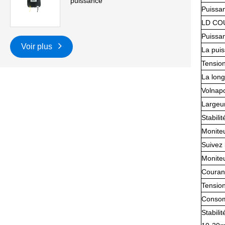
puissance
Puissan
LD CO
Puissa
Voir plus
La pui
Tension
La long
Volnap
Largeu
Stabili
Monite
Suivez 
Monite
Courant
Tensio
Consom
Stabil