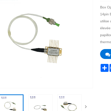
Box Op
14pin 
utilise
élevée
papillo
thermo
S