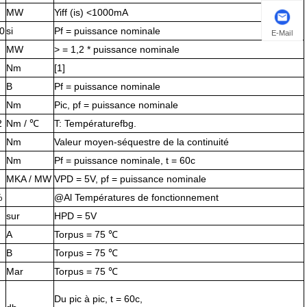
MW
Yiff (is) <1000mA
0
si
Pf = puissance nominale
E-Mail
MW
> = 1,2 * puissance nominale
Nm
[1]
В
Pf = puissance nominale
Nm
Pic, pf = puissance nominale
2
Nm / ℃
T: Températurefbg.
Nm
Valeur moyen-séquestre de la continuité
Nm
Pf = puissance nominale, t = 60c
MKA / MW
VPD = 5V, pf = puissance nominale
%
@Al Températures de fonctionnement
sur
HPD = 5V
А
Torpus = 75 ℃
В
Torpus = 75 ℃
Mar
Torpus = 75 ℃
Du pic à pic, t = 60c,