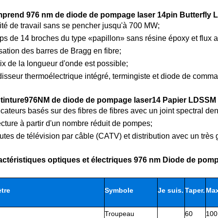
prend 976 nm de diode de pompage laser 14pin Butterfly L
té de travail sans se pencher jusqu'à 700 MW;
ps de 14 broches du type «papillon» sans résine époxy et flux a
isation des barres de Bragg en fibre;
ix de la longueur d'onde est possible;
disseur thermoélectrique intégré, termingiste et diode de comm
ntinture976NM de diode de pompage laser14 Papier LDSSM /
icateurs basés sur des fibres de fibres avec un joint spectral
ecture à partir d'un nombre réduit de pompes;
utes de télévision par câble (CATV) et distribution avec un tr
actéristiques optiques et électriques 976 nm Diode de pomp
tre
Symbole
Je suis.
Taper.
Max
Troupeau
60
100