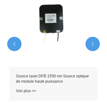


Source lumineuse pour tester la fibre unique
405–940 nm
Voir plus >>