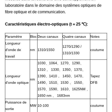
laboratoire dans le domaine des systèmes optiques de
fibre optique et de communication.
Caractéristiques électro-optiques (t = 25 ℃):
Paramètre
Bloc
Deux canaux
Quatre canaux
Notes
Longueur
1270/1290 /
d'onde de
nm
1310/1550
coutume
1310/1330
travail
1030、1064、1270、1290、
1310 、 1330、1350、1370、
Longueur
1390、1410 、 1450、1470、
Tapez
nm
d'onde optique
1490、1510、1530 、 1550、
DFB
1570、1590、1610、1625NM 、
1650 nm 、 1683nm
Puissance de
MW
10-100
coutume
sortie