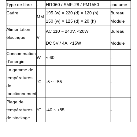
Type de fibre
-
HI1060 / SMF-28 / PM1550
coutume
Cadre
195 (w) × 220 (d) × 120 (h)
Bureau
MM
150 (w) × 125 (d) × 20 (h)
Module
Alimentation
AC 110 ~ 240V, <20W
Bureau
électrique
V
DC 5V / 4A, <15W
Module
Consommation
W
≤ 60
-
d'énergie
La gamme de
températures
℃
-5 ~ +55
-
de
fonctionnement
Plage de
températures
℃
-40 ~ +85
-
de stockage