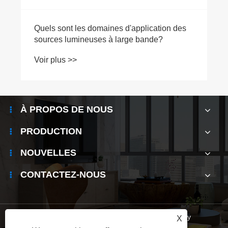
Comment le laser à fibre Raman améliore-t-
il l’efficacité de la transmission des
données ?
Voir plus >>
À PROPOS DE NOUS
PRODUCTION
NOUVELLES
CONTACTEZ-NOUS
Links
|
Sitemap
|
RSS
|
XML
|
Privacy Policy
X