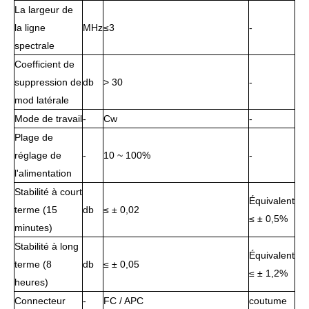
La largeur de
la ligne
MHz
≤3
-
spectrale
Coefficient de
suppression de
db
> 30
-
mod latérale
Mode de travail
-
Cw
-
Plage de
réglage de
-
10 ~ 100%
-
l'alimentation
Stabilité à court
Équivalent
terme (15
db
≤ ± 0,02
≤ ± 0,5%
minutes)
Stabilité à long
Équivalent
terme (8
db
≤ ± 0,05
≤ ± 1,2%
heures)
Connecteur
-
FC / APC
coutume