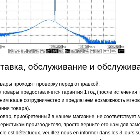
тавка, обслуживание и обслужив
овары проходят проверку перед отправкой.
 товары предоставляется гарантия 1 год (после истечения 
ним ваше сотрудничество и предлагаем возможность мгнове
ния товара).
овар, приобретенный в нашем магазине, не соответствует з
теристикам производителя, просто верните его нам для зам
ticle est défectueux, veuillez nous en informer dans les 3 jours su