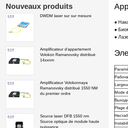
Nouveaux produits
App
DWDM laser sur sur mesure
● Нак
● Био
● Лаз
Amplificateur d'appartement
Эле
Volokon Ramanovsky distribué
14xxnm
Paramè
Рабоча
Amplificateur Volokonnaya
Largeur
Ramanovsky distribué 1550 NM
Mode d
du premier ordre
Выход
Plage d
Нестаб
Source laser DFB 1550 nm
Source optique de module haute
Instabi
puissance