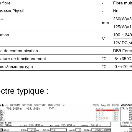
 fibre
-
Fibre mul
ъёма Pigtail
-
Nu
ры
260(W)×3
mm
125(W)×1
ation
100 ~ 24
V
12V DC,
ace de communication
-
DB9 Fema
ature de fonctionnement
℃
-5~+35°C
сть/температура
℃
-0 ~+70 
ctre typique :