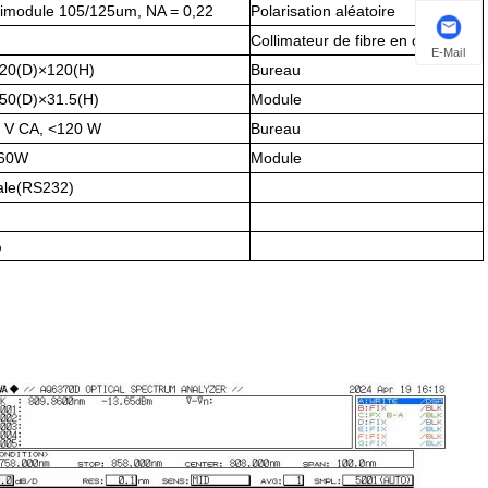
timodule 105/125um, NA = 0,22
Polarisation aléatoire
Collimateur de fibre en option
E-Mail
20(D)×120(H)
Bureau
50(D)×31.5(H)
Module
0 V CA, <120 W
Bureau
<60W
Module
le(RS232)
%