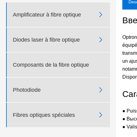
Desc

Amplificateur à fibre optique
Вве
Optron

Diodes laser à fibre optique
équipé
transm
un aju
Composants de la fibre optique
notamm
Dispon

Photodiode
Car
● Puis

Fibres optiques spéciales
● Выс
● Vali