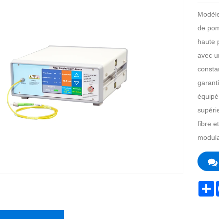
Modèle
de pom
haute 
avec u
consta
garant
équipés
supéri
fibre e
modulai
S