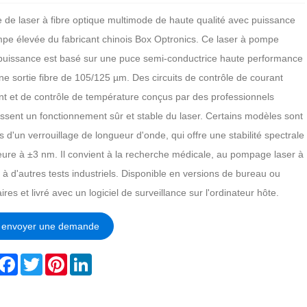
 de laser à fibre optique multimode de haute qualité avec puissance
pe élevée du fabricant chinois Box Optronics. Ce laser à pompe
puissance est basé sur une puce semi-conductrice haute performance
ne sortie fibre de 105/125 µm. Des circuits de contrôle de courant
nt et de contrôle de température conçus par des professionnels
issent un fonctionnement sûr et stable du laser. Certains modèles sont
 d'un verrouillage de longueur d'onde, qui offre une stabilité spectrale
eure à ±3 nm. Il convient à la recherche médicale, au pompage laser à
t à d'autres tests industriels. Disponible en versions de bureau ou
res et livré avec un logiciel de surveillance sur l'ordinateur hôte.
envoyer une demande
hare
Facebook
Twitter
Pinterest
LinkedIn