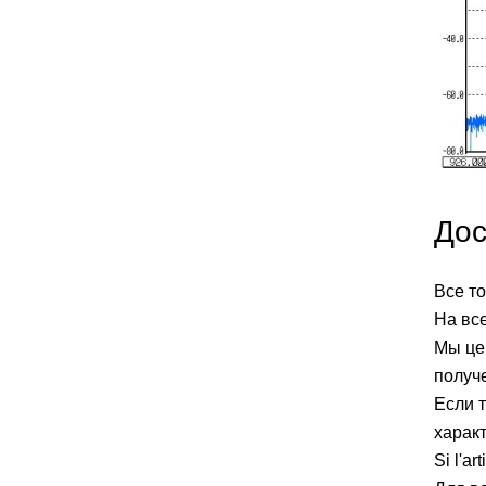
Дос
Все т
На все
Мы це
получе
Если т
харак
Si l'ar