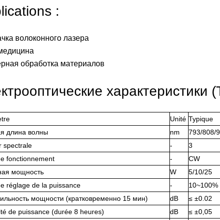
lications :
ачка волоконного лазера
медицина
ерная обработка материалов
ктрооптические характеристики (
tre
Unité
Typique
я длина волны
nm
793/808/9
 spectrale
-
3
e fonctionnement
-
CW
ная мощность
W
5/10/25
e réglage de la puissance
-
10~100%
ильность мощности (кратковременно 15 мин)
dB
≤ ±0.02
lité de puissance (durée 8 heures)
dB
≤ ±0,05