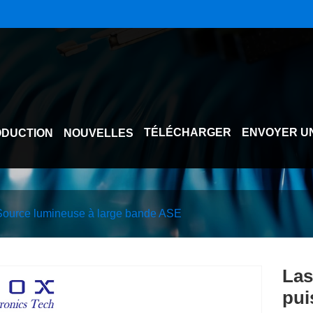
TÉLÉCHARGER
ENVOYER U
DUCTION
NOUVELLES
Source lumineuse à large bande ASE
Las
pui