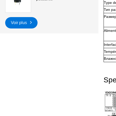
Type de
Тип раз
Разме
Voir plus
Aliment
Interf
Tempér
Влажно
Spe