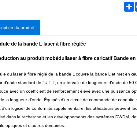
S
ription du produit
ule de la bande L laser à fibre réglée
roduction au produit m
obédul
laser à fibre caricatif
Bande en
le du laser à fibre réglé de la bande L couvre la bande L et met en œuv
r d'onde standard de l'UIT-T, un intervalle de longueurs d'onde de 
puce avec un coefficient de renforcement élevé avec une puissance optiq
de la longueur d'onde. Équipés d'un circuit de commande de conduite s
t d'un logiciel de conformité supplémentaire, les utilisateurs peuvent fa
ilisé dans la recherche et les développements des systèmes DWDM, des 
tifs optiques et d'autres domaines.