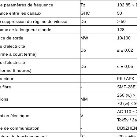
de paramètres de fréquence
Tz
192.85 ~ 
ance entre les canaux
GHC
50
 suppression du régime de vitesse
Db
> 50
naux de la longueur d'onde
-
128
ce de sortie
MW
10/100
 d'électricité
Db
≤ ± 0,02
erme à court terme)
 d'électricité
Db
≤ ± 0,05
 terme 8 heures)
necteur
-
FK / APK
 fibre
-
SMF-28E 
260 (w) × 
ions
MM
70 (w) × 9
AC 110 ~
ation électrique
V.
Tok5v / 3a
ace de communication
-
DB9ZHEN
ature de fonctionnement
℃
-20 ~ +65