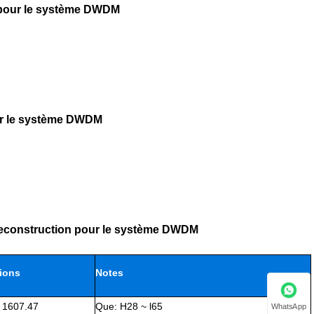
re pour le système DWDM
our le système DWDM
e reconstruction pour le système DWDM
tions
Notes
 1607.47
Que: H28 ~ l65
WhatsApp