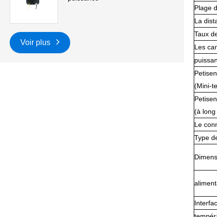
Plage 
La dist
Taux de
Voir plus
Les ca
puissan
Petisens
(Mini-t
Petisens
(à long
Le con
Type de
Dimens
aliment
Interf
tempér