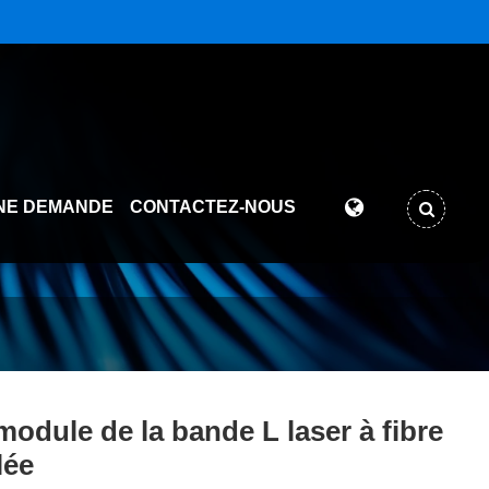
NE DEMANDE
CONTACTEZ-NOUS
module de la bande L laser à fibre
lée