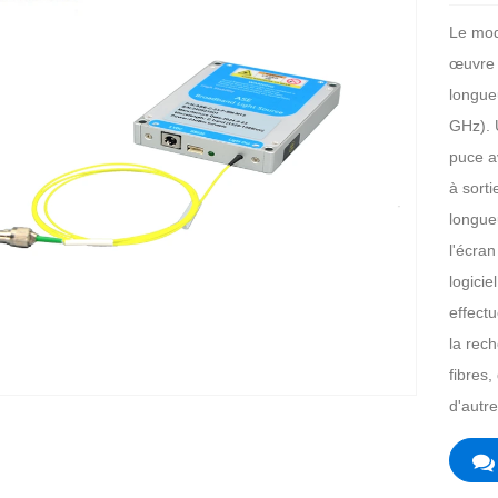
Le mod
œuvre l
longue
GHz). 
puce a
à sorti
longue
l'écra
logicie
effectu
la rec
fibres,
d'autr