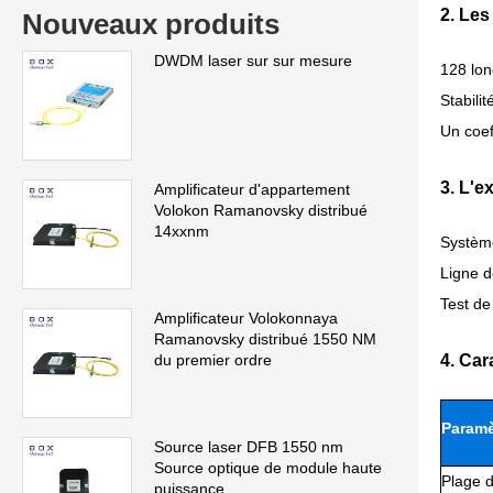
2. Les
Nouveaux produits
DWDM laser sur sur mesure
128 lon
Stabili
Un coef
3. L'e
Amplificateur d'appartement
Volokon Ramanovsky distribué
14xxnm
Systè
Ligne d
Test de 
Amplificateur Volokonnaya
Ramanovsky distribué 1550 NM
du premier ordre
4. Car
Paramè
Source laser DFB 1550 nm
Source optique de module haute
Plage 
puissance