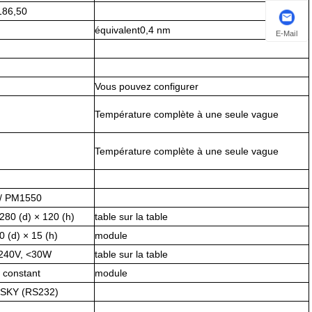
186,50
équivalent0,4 nm
E-Mail
Vous pouvez configurer
Température complète à une seule vague
Température complète à une seule vague
/ PM1550
280 (d) × 120 (h)
table sur la table
0 (d) × 15 (h)
module
 240V, <30W
table sur la table
 constant
module
SKY (RS232)