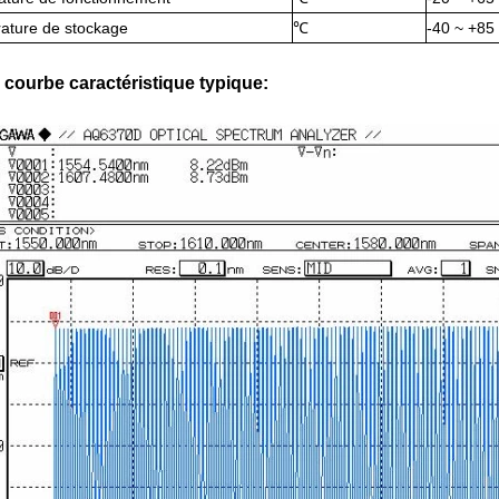
ature de stockage
℃
-40 ~ +85
 courbe caractéristique typique: