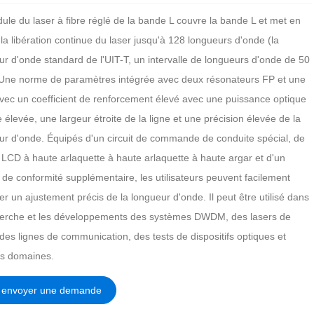
ule du laser à fibre réglé de la bande L couvre la bande L et met en
a libération continue du laser jusqu'à 128 longueurs d'onde (la
ur d'onde standard de l'UIT-T, un intervalle de longueurs d'onde de 50
Une norme de paramètres intégrée avec deux résonateurs FP et une
vec un coefficient de renforcement élevé avec une puissance optique
e élevée, une largeur étroite de la ligne et une précision élevée de la
ur d'onde. Équipés d'un circuit de commande de conduite spécial, de
n LCD à haute arlaquette à haute arlaquette à haute argar et d'un
l de conformité supplémentaire, les utilisateurs peuvent facilement
er un ajustement précis de la longueur d'onde. Il peut être utilisé dans
herche et les développements des systèmes DWDM, des lasers de
 des lignes de communication, des tests de dispositifs optiques et
es domaines.
envoyer une demande