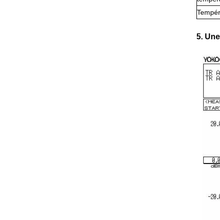
Tempér
5. Une