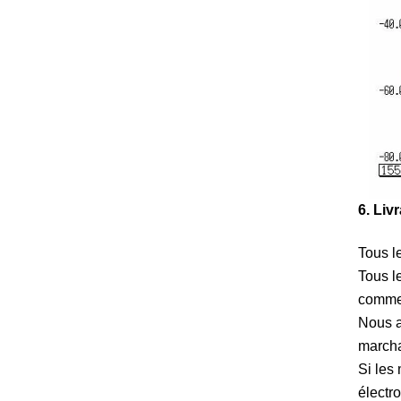
6. Liv
Tous le
Tous l
comme
Nous a
marcha
Si les
électr