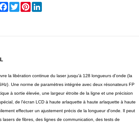
hare
Facebook
Twitter
Pinterest
LinkedIn
 L
re la libération continue du laser jusqu'à 128 longueurs d'onde (la
50 GHz). Une norme de paramètres intégrée avec deux résonateurs FP
ue à sortie élevée, une largeur étroite de la ligne et une précision
pécial, de l'écran LCD à haute arlaquette à haute arlaquette à haute
cilement effectuer un ajustement précis de la longueur d'onde. Il peut
lasers de fibres, des lignes de communication, des tests de