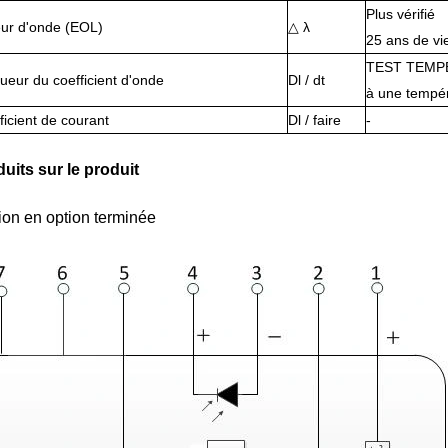
Plus vérifié
ur d'onde (EOL)
△ λ
25 ans de vi
TEST TEMP
ueur du coefficient d'onde
Dl / dt
à une tempé
ficient de courant
Dl / faire
-
duits sur le produit
tion en option terminée