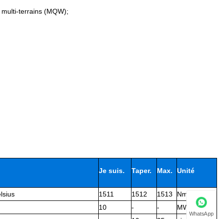
 multi-terrains (MQW);
Je suis.
Taper.
Max.
Unité
lsius
1511
1512
1513
Nm
10
-
-
MW
WhatsApp