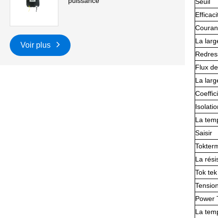
puissance
Seuil
Efficaci
Courant
La larg
Voir plus
Redres
Flux de
La larg
Coeffic
Isolati
La temp
Saisir
Tokterm
La rési
Tok tek
Tensio
Power 
La temp