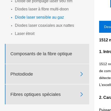
Diode de pompage laser 980 nm
Diodes laser à fibre multi-doon
Diode laser sensible au gaz
Diodes laser coaxiales aux nattes
Desc
Laser étroit
1512 n
1. Int
Composants de la fibre optique
1512 nm
de comm

Photodiode
détecte
L'excel

Fibres optiques spéciales
2. Car
Puissan