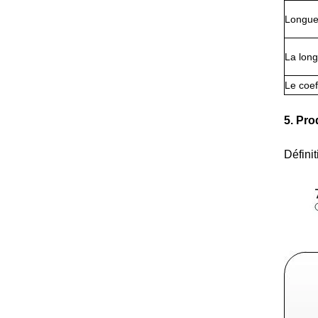
Longue
La long
Le coef
5. Pro
Défini