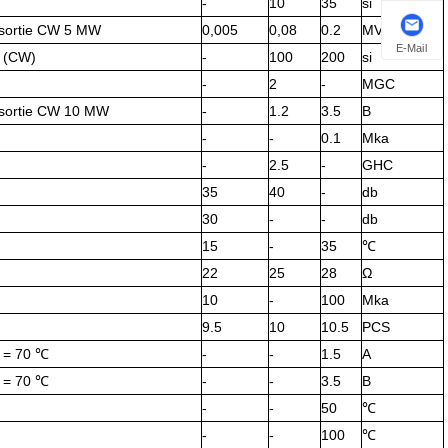
-
10
35
si
 sortie CW 5 MW
0,005
0,08
0.2
MVT / MA
E-Mail
 (CW)
-
100
200
si
-
2
-
MGC
 sortie CW 10 MW
-
1.2
3.5
В
-
-
0.1
Mka
-
2.5
-
GHC
35
40
-
db
30
-
-
db
15
-
35
℃
22
25
28
Ω
10
-
100
Mka
9.5
10
10.5
PCS
c = 70 ℃
-
-
1.5
А
c = 70 ℃
-
-
3.5
В
-
-
50
℃
-
-
100
℃