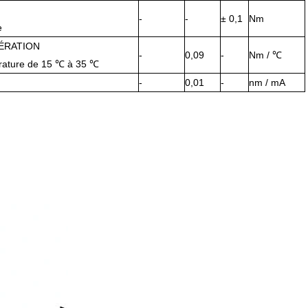
-
-
± 0,1
Nm
e
ÉRATION
-
0,09
-
Nm / ℃
rature de 15 ℃ à 35 ℃
-
0,01
-
nm / mA