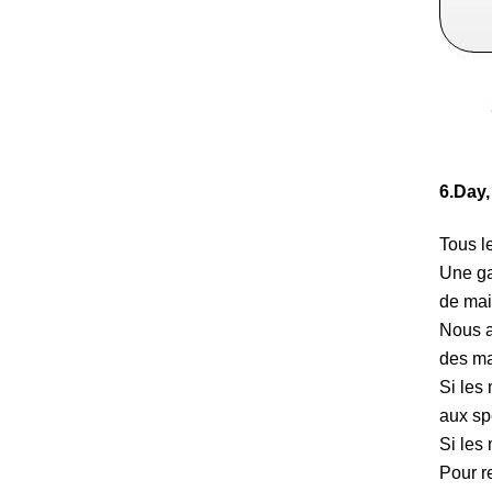
6.Day,
Tous le
Une ga
de mai
Nous a
des ma
Si les
aux sp
Si les
Pour r