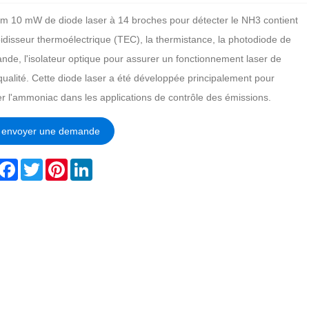
m 10 mW de diode laser à 14 broches pour détecter le NH3 contient
oidisseur thermoélectrique (TEC), la thermistance, la photodiode de
de, l'isolateur optique pour assurer un fonctionnement laser de
qualité. Cette diode laser a été développée principalement pour
er l'ammoniac dans les applications de contrôle des émissions.
envoyer une demande
hare
Facebook
Twitter
Pinterest
LinkedIn