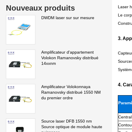
Nouveaux produits
Laser h
Le corp
DWDM laser sur sur mesure
Constru
3. App
Amplificateur d'appartement
Capteur
Volokon Ramanovsky distribué
Sources
14xxnm
Système
4. Car
Amplificateur Volokonnaya
Ramanovsky distribué 1550 NM
du premier ordre
Paramè
Central
Source laser DFB 1550 nm
Contou
Source optique de module haute