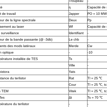
Troupeau
-
té
ƞ
Capacité de
 de travail
Japper
PO = 10 MW
eur de la ligne spectrale
Deux
Pp
sement au laser
Wf
Capacité de
 surveillance
Identifiant
-
eur de la bande passante (@ -3db)
Le chb
-
ients des mods latéraux
Merde
Cw
on optique
-
-10
érature installée de TES
Ts
-
Ville
-
istora
Yats
-
stance du terlistor
Rat
Tl = 25 ℃
Cour
Tl = 25 ℃, t
n TEM
Vitek
Tl = 25 ℃, t
Tes
Δt
Ts = 70 ℃
érature du terlistor
-
-