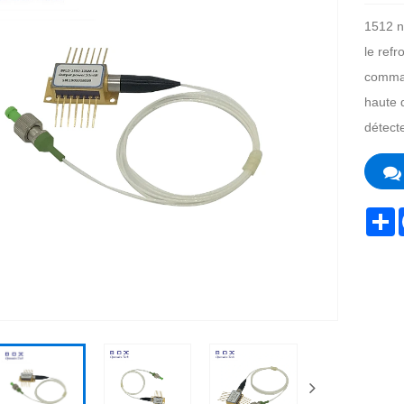
1512 n
le refr
comman
haute 
détect
S