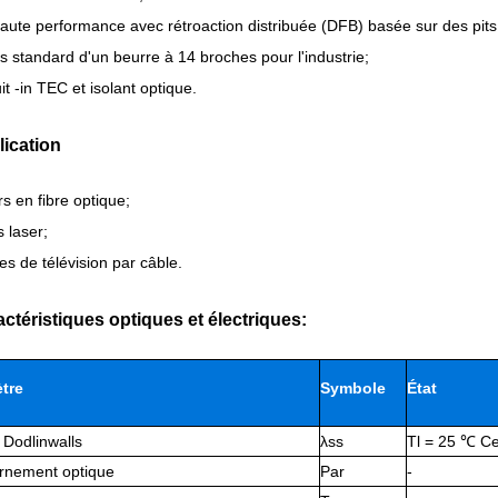
aute performance avec rétroaction distribuée (DFB) basée sur des pits
s standard d'un beurre à 14 broches pour l'industrie;
it -in TEC et isolant optique.
lication
s en fibre optique;
 laser;
s de télévision par câble.
actéristiques optiques et électriques:
tre
Symbole
État
 Dodlinwalls
λss
Tl = 25 ℃ Ce
rnement optique
Par
-